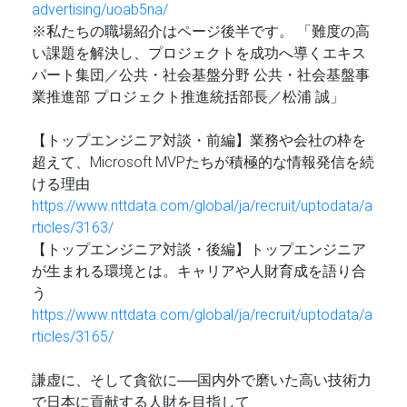
advertising/uoab5na/
※私たちの職場紹介はページ後半です。 「難度の高
い課題を解決し、プロジェクトを成功へ導くエキス
パート集団／公共・社会基盤分野 公共・社会基盤事
業推進部 プロジェクト推進統括部長／松浦 誠」
【トップエンジニア対談・前編】業務や会社の枠を
超えて、Microsoft MVPたちが積極的な情報発信を続
ける理由
https://www.nttdata.com/global/ja/recruit/uptodata/a
rticles/3163/
【トップエンジニア対談・後編】トップエンジニア
が生まれる環境とは。キャリアや人財育成を語り合
う
https://www.nttdata.com/global/ja/recruit/uptodata/a
rticles/3165/
謙虚に、そして貪欲に──国内外で磨いた高い技術力
で日本に貢献する人財を目指して