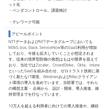
ット化
・ベンダコントロール、課題検討
・テレワーク可能
アピールポイント
NTTデータおよびNTTデータグループにおいても
M365, box, Slack, ServiceNow等のSaaS利用が増加
しており、今後も拡大していくことが想定されま
す。従来の境界型防御の発想はもはや限界を迎えて
おり、当社ではZscaler、CrowdStrike、Okta、Intune
といったSaaSを組み合わせ、ゼロトラスト技術に基
づく新たなIT環境、WindowsおよびMacクライアン
ト環境の導入を進めています。当部署では、それら
の構想立案・ 企画から、設計・開発、導入推進、維
持管理までを行なっています。
10万人を超える利用者に向けての導入推進や、継続